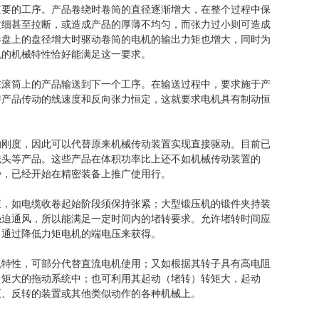
重要的工序。产品卷绕时卷筒的直径逐渐增大，在整个过程中保
拉细甚至拉断，或造成产品的厚薄不均匀，而张力过小则可造成
卷盘上的盘径增大时驱动卷筒的电机的输出力矩也增大，同时为
机的机械特性恰好能满足这一要求。
在滚筒上的产品输送到下一个工序。在输送过程中，要求施于产
持产品传动的线速度和反向张力恒定，这就要求电机具有制动恒
的刚度，因此可以代替原来机械传动装置实现直接驱动。目前已
铣头等产品。这些产品在体积功率比上还不如机械传动装置的
势，已经开始在精密装备上推广使用行。
矩，如电缆收卷起始阶段须保持张紧；大型锻压机的锻件夹持装
强迫通风，所以能满足一定时间内的堵转要求。允许堵转时间应
，通过降低力矩电机的端电压来获得。
机特性，可部分代替直流电机使用；又如根据其转子具有高电阻
力矩大的拖动系统中；也可利用其起动（堵转）转矩大，起动
正、反转的装置或其他类似动作的各种机械上。