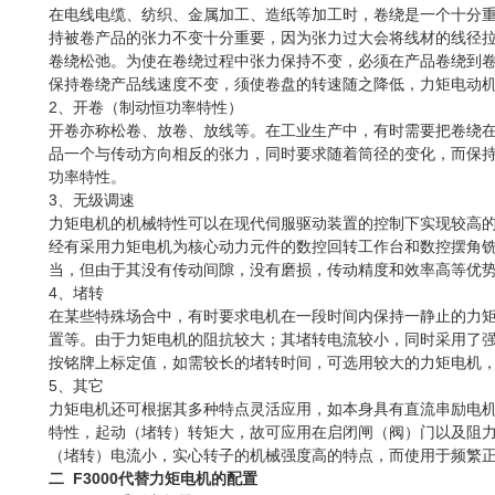
在电线电缆、纺织、金属加工、造纸等加工时，卷绕是一个十分
持被卷产品的张力不变十分重要，因为张力过大会将线材的线径
卷绕松弛。为使在卷绕过程中张力保持不变，必须在产品卷绕到
保持卷绕产品线速度不变，须使卷盘的转速随之降低，力矩电动
2、开卷（制动恒功率特性）
开卷亦称松卷、放卷、放线等。在工业生产中，有时需要把卷绕
品一个与传动方向相反的张力，同时要求随着筒径的变化，而保
功率特性。
3、无级调速
力矩电机的机械特性可以在现代伺服驱动装置的控制下实现较高
经有采用力矩电机为核心动力元件的数控回转工作台和数控摆角
当，但由于其没有传动间隙，没有磨损，传动精度和效率高等优
4、堵转
在某些特殊场合中，有时要求电机在一段时间内保持一静止的力
置等。由于力矩电机的阻抗较大；其堵转电流较小，同时采用了
按铭牌上标定值，如需较长的堵转时间，可选用较大的力矩电机
5、其它
力矩电机还可根据其多种特点灵活应用，如本身具有直流串励电
特性，起动（堵转）转矩大，故可应用在启闭闸（阀）门以及阻
（堵转）电流小，实心转子的机械强度高的特点，而使用于频繁
二 F3000代替力矩电机的配置