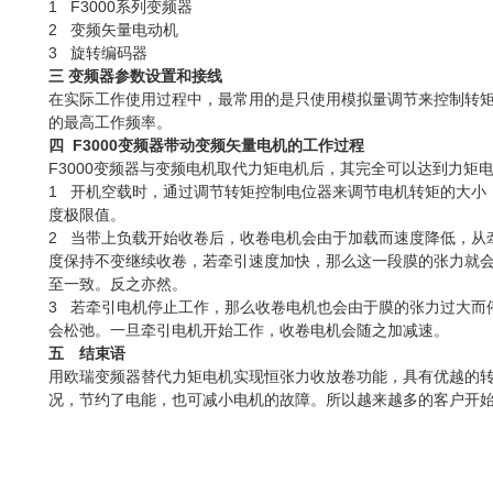
1 F3000系列变频器
2 变频矢量电动机
3 旋转编码器
三 变频器参数设置和接线
在实际工作使用过程中，最常用的是只使用模拟量调节来控制转
的最高工作频率。
四 F3000变频器带动变频矢量电机的工作过程
F3000变频器与变频电机取代力矩电机后，其完全可以达到力矩
1 开机空载时，通过调节转矩控制电位器来调节电机转矩的大小
度极限值。
2 当带上负载开始收卷后，收卷电机会由于加载而速度降低，从
度保持不变继续收卷，若牵引速度加快，那么这一段膜的张力就
至一致。反之亦然。
3 若牵引电机停止工作，那么收卷电机也会由于膜的张力过大而
会松弛。一旦牵引电机开始工作，收卷电机会随之加减速。
五 结束语
用欧瑞变频器替代力矩电机实现恒张力收放卷功能，具有优越的
况，节约了电能，也可减小电机的故障。所以越来越多的客户开