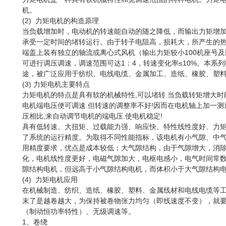
机。
(2) 力矩电机的构造原理
当负载增加时，电动机的转速能自动的随之降低，而输出力矩增
承受一定时间的堵转运行。由于转子电阻高，损耗大，所产生的
端盖上装有独立的轴流或离心式风机（输出力矩较小100机座号
可进行调压调速，调速范围可达1：4，转速变化率≤10%。本系
途，被广泛应用于纺织、电线电缆、金属加工、造纸、橡胶、塑
(3) 力矩电机主要特点
力矩电机的特点是具有软的机械特性,可以堵转.当负载转矩增大时
电机端电压便可调速.但转速的调整率不好!因而在电机轴上加一测
压相比,来自动调节电机的端电压.使电机稳定!
具有低转速、大扭矩、过载能力强、响应快、特性线性度好、力
了系统的运行精度。为取得不同性能指标，该电机有小气隙、中
用精度要求，优点是成本较低；大气隙结构，由于气隙增大，消
化，电机线性度更好，电磁气隙加大，电枢电感小，电气时间常
隙结构电机，但远高于小气隙结构电机，而体积小于大气隙结构
(4) 力矩电机应用
在机械制造、纺织、造纸、橡胶、塑料、金属线材和电线电缆等
末了是越卷越大，为保持被卷物张力均匀（即线速度不变），就
（制动恒功率特性）、无级调速等。
1、卷绕