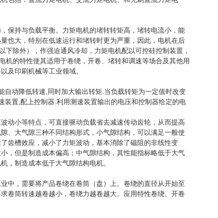
加，保持与负载平衡。力矩电机的堵转转矩高，堵转电流小，能
热量也大，特别在低速运行和堵转时更为严重，因此，电机在后
及以下除外），作强迫通风冷却，力矩电机配以可控硅控制装置，
列电机的特性使其适用于卷绕，开卷、堵转和调速等场合及其他用
料以及印刷机械等工业领域。
能自动降低转速,同时加大输出转矩.当负载转矩为一定值时改变
速装置,配上控制器.利用测速装置输出的电压和控制器给定的电
矩波动小等特点，可直接驱动负载省去减速传动齿轮，从而提高
气隙、大气隙三种不同结构形式，小气隙结构，可以满足一般使
除了齿槽效应，减小了力矩波动，基本消除了磁阻的非线性变
数小，但是制造成本偏高；中气隙结构，其性能指标略低于大气
电机，制造成本低于大气隙结构电机。
工业中，需要将产品卷绕在卷筒（盘）上。卷绕的直径从开始至
要求卷筒转速越卷越小，卷绕力越卷越大。应用特性卷绕、开卷